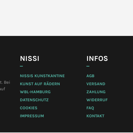
NISSI
INFOS
NISSIS KUNSTKANTINE
AGB
. Bei
KUNST AUF RÄDERN
VERSAND
auf
WBL-HAMBURG
ZAHLUNG
DATENSCHUTZ
WIDERRUF
COOKIES
FAQ
IMPRESSUM
KONTAKT