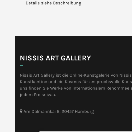
Details siehe Beschreibung
NISSIS ART GALLERY
Nissis Art Gallery ist die Online-Kunstgalerie von Nissis
Kunstkantine und ein Kosmos für anspruchsvolle Kunst
uns finden Sie Werke von internationalem Renommee 
jedem Preisnivau.
Am Dalmannkai 6, 20457 Hamburg