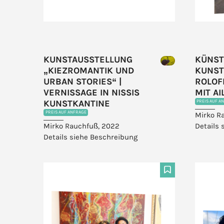
KUNSTAUSSTELLUNG
KÜNSTL
„KIEZROMANTIK UND
KUNST
URBAN STORIES“ |
ROLOF
VERNISSAGE IN NISSIS
MIT A
KUNSTKANTINE
PREIS AUF A
PREIS AUF ANFRAGE
Mirko R
Mirko Rauchfuß, 2022
Details 
Details siehe Beschreibung
F