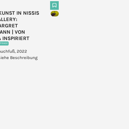
F
UNST IN NISSIS
ALLERY:
ARGRET
ANN | VON
 INSPIRIERT
NFRAGE
auchfuß, 2022
siehe Beschreibung