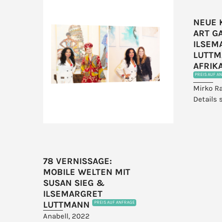
F
NEUE K
ART G
ILSEM
LUTTM
AFRIKA
PREIS AUF A
Mirko R
Details 
78 VERNISSAGE:
MOBILE WELTEN MIT
SUSAN SIEG &
ILSEMARGRET
LUTTMANN
PREIS AUF ANFRAGE
Anabell, 2022