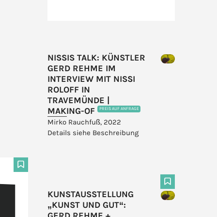
NISSIS TALK: KÜNSTLER
GERD REHME IM
INTERVIEW MIT NISSI
ROLOFF IN
TRAVEMÜNDE |
MAKING-OF
PREIS AUF ANFRAGE
Mirko Rauchfuß, 2022
Details siehe Beschreibung
F
F
KUNSTAUSSTELLUNG
„KUNST UND GUT“:
GERD REHME +