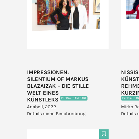
IMPRESSIONEN:
NISSI
SILENTIUM OF MARKUS
KÜNST
BLAZAIZAK – DIE STILLE
REHME
WELT EINES
KURZI
KÜNSTLERS
PREIS AUF ANFRAGE
PREIS AUF A
Anabell, 2022
Mirko R
Details siehe Beschreibung
Details 