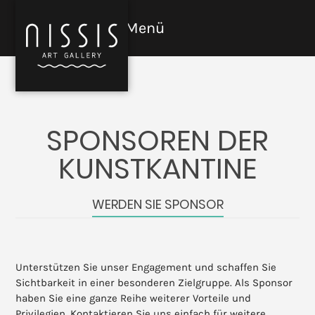
Skip
to
Menü
Open
Close
content
mobile
mobile
menu
menu
SPONSOREN DER
KUNSTKANTINE
WERDEN SIE SPONSOR
Unterstützen Sie unser Engagement und schaffen Sie
Sichtbarkeit in einer besonderen Zielgruppe. Als Sponsor
haben Sie eine ganze Reihe weiterer Vorteile und
Privilegien. Kontaktieren Sie uns einfach für weitere