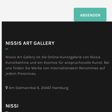
ABSENDEN
NISSIS ART GALLERY
Nissis Art Gallery ist die Online-Kunstgalerie von Nissis
Kunstkantine und ein Kosmos für anspruchsvolle Kunst. Bei
uns finden Sie Werke von internationalem Renommee auf
jedem Preisnivau.
Am Dalmannkai 6, 20457 Hamburg
NISSI