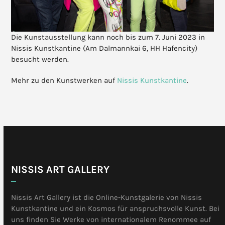
Die Kunstausstellung kann noch bis zum 7. Juni 2023 in
Nissis Kunstkantine (Am Dalmannkai 6, HH Hafencity)
besucht werden.
Mehr zu den Kunstwerken auf
Nissis Kunstkantine
.
NISSIS ART GALLERY
Nissis Art Gallery ist die Online-Kunstgalerie von Nissis
Kunstkantine und ein Kosmos für anspruchsvolle Kunst. Bei
uns finden Sie Werke von internationalem Renommee auf