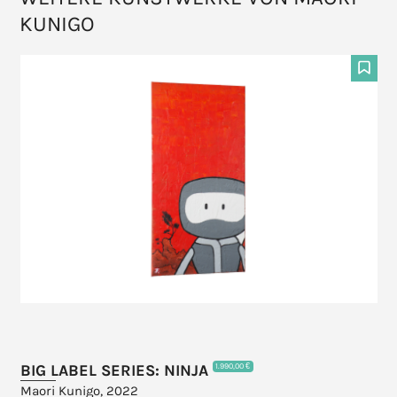
KUNIGO
Use
the
F
left
and
right
arrow
keys
to
access
the
carousel
navigation
buttons
BIG LABEL SERIES: NINJA
1.990,00 €
Maori Kunigo, 2022