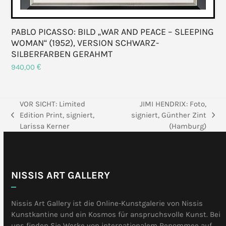
PABLO PICASSO: BILD „WAR AND PEACE – SLEEPING
WOMAN“ (1952), VERSION SCHWARZ-
SILBERFARBEN GERAHMT
940,00
€
VOR SICHT: Limited
JIMI HENDRIX: Foto,
Edition Print, signiert,
signiert, Günther Zint
vorheriger
Nächster
Larissa Kerner
(Hamburg)
Beitrag:
Beitrag:
NISSIS ART GALLERY
Nissis Art Gallery ist die Online-Kunstgalerie von Nissis
Kunstkantine und ein Kosmos für anspruchsvolle Kunst. Bei
uns finden Sie Werke von internationalem Renommee auf