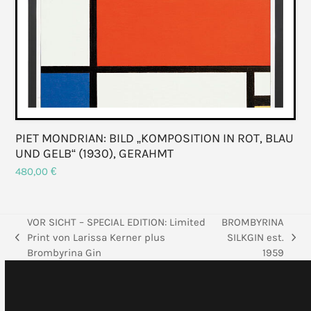
PIET MONDRIAN: BILD „KOMPOSITION IN ROT, BLAU
UND GELB“ (1930), GERAHMT
480,00
€
VOR SICHT – SPECIAL EDITION: Limited
BROMBYRINA
Print von Larissa Kerner plus
SILKGIN est.
vorheriger
Nächster
Brombyrina Gin
1959
Beitrag:
Beitrag: