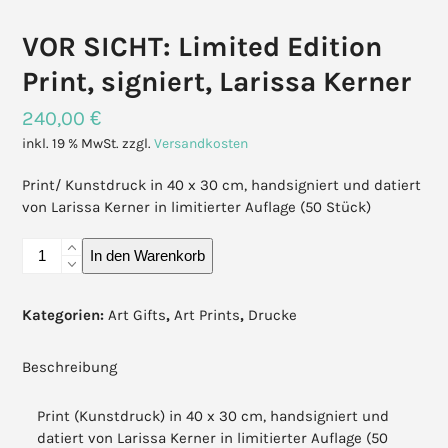
VOR SICHT: Limited Edition
Print, signiert, Larissa Kerner
240,00
€
inkl. 19 % MwSt.
zzgl.
Versandkosten
Print/ Kunstdruck in 40 x 30 cm, handsigniert und datiert
von Larissa Kerner in limitierter Auflage (50 Stück)
VOR
In den Warenkorb
SICHT:
Limited
Edition
Kategorien:
Art Gifts
,
Art Prints
,
Drucke
Print,
signiert,
Beschreibung
Larissa
Kerner
Print (Kunstdruck) in 40 x 30 cm, handsigniert und
Menge
datiert von Larissa Kerner in limitierter Auflage (50