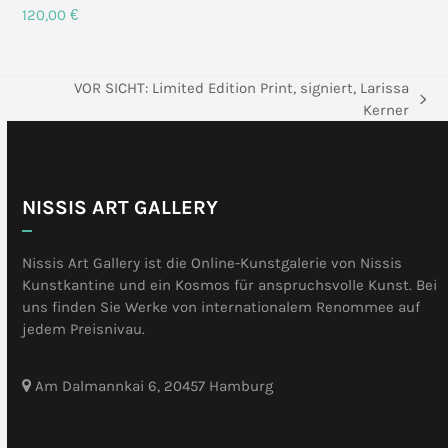
120,00
€
VOR SICHT: Limited Edition Print, signiert, Larissa
Nächster
Kerner
Beitrag:
NISSIS ART GALLERY
Nissis Art Gallery ist die Online-Kunstgalerie von Nissis
Kunstkantine und ein Kosmos für anspruchsvolle Kunst. Bei
uns finden Sie Werke von internationalem Renommee auf
jedem Preisnivau.
Am Dalmannkai 6, 20457 Hamburg