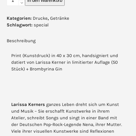
In den Warenkorb
SICHT
-
SPECIAL
Kategorien:
Drucke
,
Getränke
EDITION:
Schlagwort:
special
Limited
Print
Beschreibung
von
Larissa
Print (Kunstdruck) in 40 x 30 cm, handsigniert und
Kerner
datiert von Larissa Kerner in limitierter Auflage (50
plus
Stück) + Brombyrina Gin
Brombyrina
Gin
Menge
Larissa Kerners
ganzes Leben dreht sich um Kunst
und Musik – Sie erschafft Kunstwerke in ihrem
Atelier, schreibt Songs und singt in einer Band mit
der Deutschen Pop-Rock-Legende Nena, ihrer Mutter.
Viele ihrer visuellen Kunstwerke sind Reflexionen