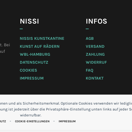
NISSI
INFOS
NISSIS KUNSTKANTINE
AGB
. Bei
KUNST AUF RÄDERN
VERSAND
auf
WBL-HAMBURG
ZAHLUNG
DATENSCHUTZ
WIDERRUF
COOKIES
FAQ
IMPRESSUM
KONTAKT
ionen und als Sicherheitsmerkmal. Optionale Cookies verwenden wir ledigl
ng ist jederzeit über die Privatsphäre-Einstellung unten links auf jeder S
widerrufbar.
-
-
HUTZ
COOKIE-EINSTELLUNGEN
IMPRESSUM