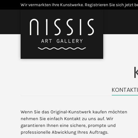
Skip
Wir vermarkten Ihre Kunstwerke.
Registrieren Sie sich jetzt b
to
content
Menü
Open
Close
mobile
mobile
menu
menu
KONTAKTI
Wenn Sie das Original-Kunstwerk kaufen möchten
nehmen Sie einfach Kontakt zu uns auf. Wir
garantieren Ihnen eine sichere, prompte und
professionelle Abwicklung Ihres Auftrags.