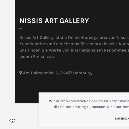
NISSIS ART GALLERY
Nissis Art Gallery ist die Online-Kunstgalerie von Nissis
Kunstkantine und ein Kosmos für anspruchsvolle Kunst
uns finden Sie Werke von internationalem Renommee 
jedem Preisnivau.
Am Dalmannkai 6, 20457 Hamburg
Wir nutzen essenzielle Cookies für Kernfunkt
die Seitenleistung zu messen. Die Zustimmu
DATENSC