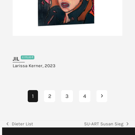
JIL
2.170,00 €
Larissa Kerner, 2023
Seite
Seite
Seite
Seite
Vorwärts
1
2
3
4
Dieter List
SU-ART Susan Sieg
vorheriger
Nächster
Beitrag:
Beitrag: