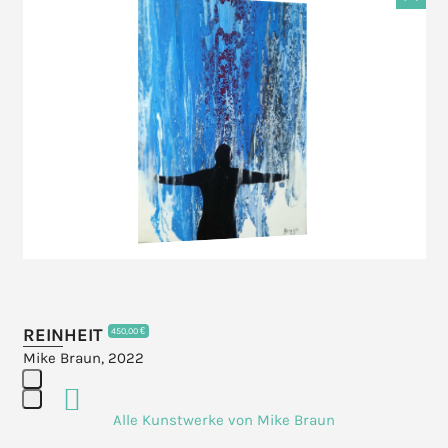
the
F
left
and
right
arrow
keys
to
access
the
carousel
navigation
buttons
REINHEIT
450,00 €
Mike Braun, 2022
Press
Alle Kunstwerke von Mike Braun
escape