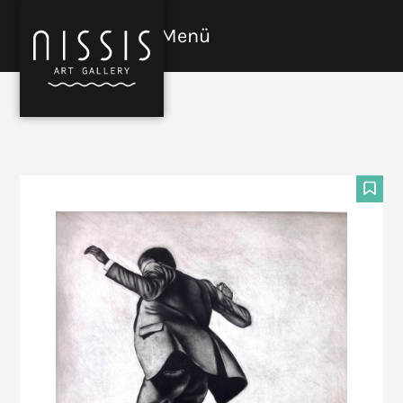
Skip
to
Menü
Open
Close
content
mobile
mobile
menu
menu
F