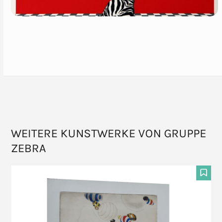
WEITERE KUNSTWERKE VON GRUPPE
ZEBRA
Use
the
F
left
and
right