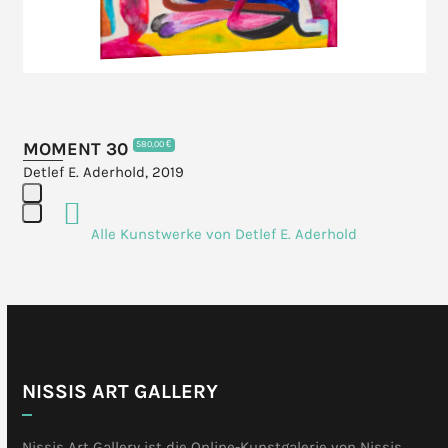
the
carousel
navigation
buttons
MOMENT 30
580,00 €
Detlef E. Aderhold, 2019
Press
Alle Kunstwerke von Detlef E. Aderhold
escape
to
go
to
the
first
slide
NISSIS ART GALLERY
Nissis Art Gallery ist die Online-Kunstgalerie von Nissis