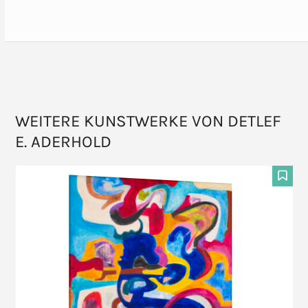
WEITERE KUNSTWERKE VON DETLEF
E. ADERHOLD
Use
the
F
left
and
right
arrow
keys
to
access