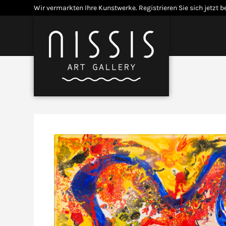
Skip
Wir vermarkten Ihre Kunstwerke.
Registrieren Sie sich jetzt b
to
content
Menü
Open
Close
mobile
mobile
menu
menu