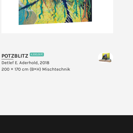
POTZBLITZ
GU
4.200,00 €
Detlef E. Aderhold, 2018
Detl
200 × 170 cm (B×H)
Mischtechnik
90 
Lei