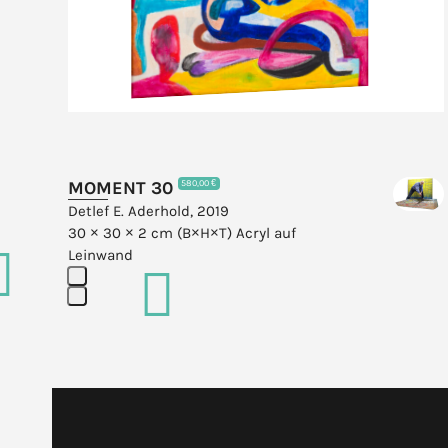
access
the
carousel
navigation
buttons
MOMENT 30
580,00 €
Detlef E. Aderhold, 2019
30 × 30 × 2 cm (B×H×T)
Acryl auf
Leinwand
Press
escape
to
go
to
the
first