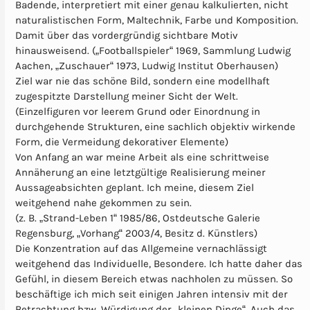
Badende, interpretiert mit einer genau kalkulierten, nicht
naturalistischen Form, Maltechnik, Farbe und Komposition.
Damit über das vordergründig sichtbare Motiv
hinausweisend. („Footballspieler“ 1969, Sammlung Ludwig
Aachen, „Zuschauer“ 1973, Ludwig Institut Oberhausen)
Ziel war nie das schöne Bild, sondern eine modellhaft
zugespitzte Darstellung meiner Sicht der Welt.
(Einzelfiguren vor leerem Grund oder Einordnung in
durchgehende Strukturen, eine sachlich objektiv wirkende
Form, die Vermeidung dekorativer Elemente)
Von Anfang an war meine Arbeit als eine schrittweise
Annäherung an eine letztgültige Realisierung meiner
Aussageabsichten geplant. Ich meine, diesem Ziel
weitgehend nahe gekommen zu sein.
(z. B. „Strand-Leben 1“ 1985/86, Ostdeutsche Galerie
Regensburg, „Vorhang“ 2003/4, Besitz d. Künstlers)
Die Konzentration auf das Allgemeine vernachlässigt
weitgehend das Individuelle, Besondere. Ich hatte daher das
Gefühl, in diesem Bereich etwas nachholen zu müssen. So
beschäftige ich mich seit einigen Jahren intensiv mit der
Betrachtung bzw. Würdigung der „kleinen Dinge“. Auch das