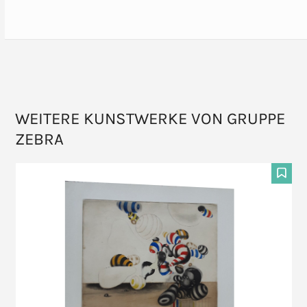
WEITERE KUNSTWERKE VON GRUPPE
ZEBRA
Use
the
F
left
and
right
arrow
keys
to
access
the