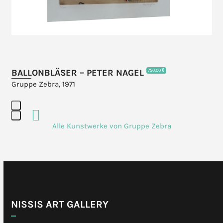
carousel
navigation
buttons
BALLONBLÄSER – PETER NAGEL
750,00 €
Gruppe Zebra, 1971
Press
Alle Kunstwerke von Gruppe Zebra
escape
to
go
to
the
first
slide
NISSIS ART GALLERY