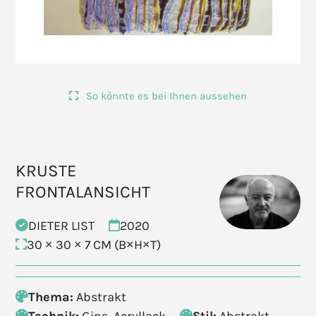
So könnte es bei Ihnen aussehen
KRUSTE
FRONTALANSICHT
DIETER LIST
2020
30 × 30 × 7 CM (B×H×T)
Thema:
Abstrakt
Technik:
Gips, Acryllack
Stil:
Abstrakt