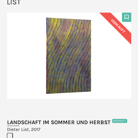
LIST
Use
VERKAUFT
the
F
left
and
right
arrow
keys
to
access
the
carousel
navigation
buttons
LANDSCHAFT IM SOMMER UND HERBST
VERKAUFT
Dieter List, 2017