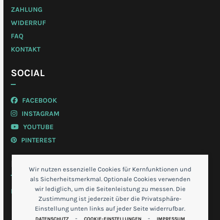
ZAHLUNG
WIDERRUF
FAQ
KONTAKT
SOCIAL
FACEBOOK
INSTAGRAM
YOUTUBE
PINTEREST
MEIN KONTO
Wir nutzen essenzielle Cookies für Kernfunktionen und
als Sicherheitsmerkmal. Optionale Cookies verwenden
wir lediglich, um die Seitenleistung zu messen. Die
LOGIN
Zustimmung ist jederzeit über die Privatsphäre-
Einstellung unten links auf jeder Seite widerrufbar.
-
-
DATENSCHUTZ
COOKIE-EINSTELLUNGEN
IMPRESSUM