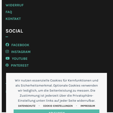
WIDERRUF
FAQ
KONTAKT
SOCIAL
FACEBOOK
INSTAGRAM
YOUTUBE
PINTEREST
MEIN KONTO
Wir nutzen essenzielle Cookies für Kernfunktionen und
als Sicherheitsmerkmal. Optionale Cookies verwenden
wir lediglich, um die Seitenleistung zu messen. Die
LOGIN
Zustimmung ist jederzeit über die Privatsphäre-
Einstellung unten links auf jeder Seite widerrufbar.
-
-
DATENSCHUTZ
COOKIE-EINSTELLUNGEN
IMPRESSUM