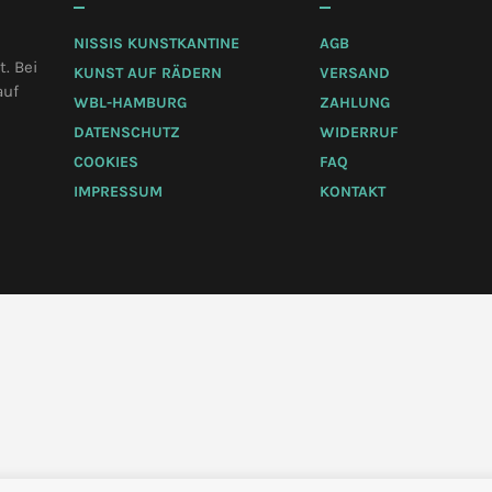
NISSIS KUNSTKANTINE
AGB
. Bei
KUNST AUF RÄDERN
VERSAND
auf
WBL-HAMBURG
ZAHLUNG
DATENSCHUTZ
WIDERRUF
COOKIES
FAQ
IMPRESSUM
KONTAKT