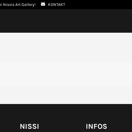
ei Nissis Art Gallery!
KONTAKT
NISSI
INFOS