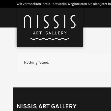
Skip
Wir vermarkten Ihre Kunstwerke.
Registrieren Sie sich jetzt b
to
content
Menü
Open
Close
mobile
mobile
menu
menu
Nothing found.
NISSIS ART GALLERY