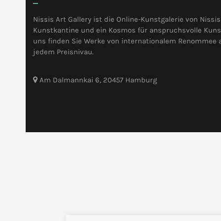
Nissis Art Gallery ist die Online-Kunstgalerie von Nissis
Kunstkantine und ein Kosmos für anspruchsvolle Kunst
uns finden Sie Werke von internationalem Renommee 
jedem Preisnivau.
Am Dalmannkai 6, 20457 Hamburg