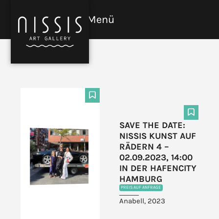
Skip
to
Menü
Open
Close
content
mobile
mobile
menu
menu
F
F
SAVE THE DATE:
NISSIS KUNST AUF
RÄDERN 4 –
02.09.2023, 14:00
IN DER HAFENCITY
HAMBURG
PREIS AUF ANFRAGE
Anabell, 2023