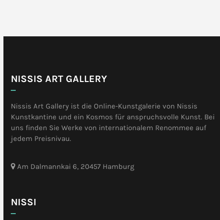
NISSIS ART GALLERY
Nissis Art Gallery ist die Online-Kunstgalerie von Nissis
Kunstkantine und ein Kosmos für anspruchsvolle Kunst. Bei
uns finden Sie Werke von internationalem Renommee auf
jedem Preisnivau.
Am Dalmannkai 6, 20457 Hamburg
NISSI