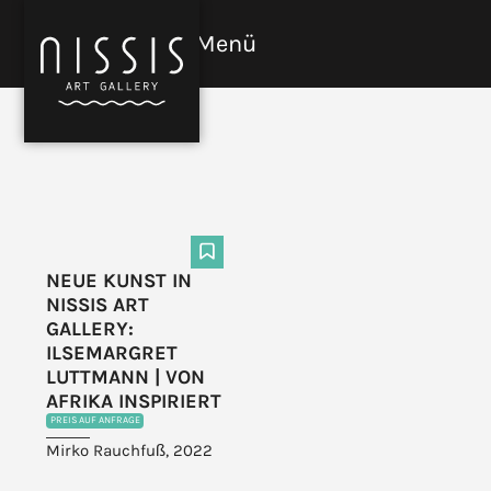
Skip
to
Menü
Open
Close
content
mobile
mobile
menu
menu
F
NEUE KUNST IN
NISSIS ART
GALLERY:
ILSEMARGRET
LUTTMANN | VON
AFRIKA INSPIRIERT
PREIS AUF ANFRAGE
Mirko Rauchfuß, 2022