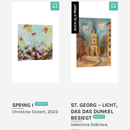
AUCH ALS PRINT
F
F
SPRING I
ST. GEORG – LICHT,
1.640,00 €
DAS DAS DUNKEL
Christine Eickert, 2023
BESIEGT
500,00 €
Valentina Dobrova,