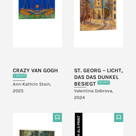
CRAZY VAN GOGH
ST. GEORG – LICHT,
DAS DAS DUNKEL
1.300,00 €
BESIEGT
500,00 €
Ann-Kathrin Stein,
2025
Valentina Dobrova,
2024
AUCH ALS PRINT
F
F