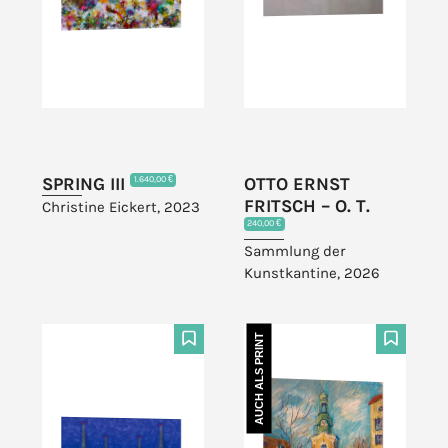
SPRING III
OTTO ERNST
1.640,00 €
FRITSCH – O. T.
Christine Eickert, 2023
240,00 €
Sammlung der
Kunstkantine, 2026
AUCH ALS PRINT
F
F