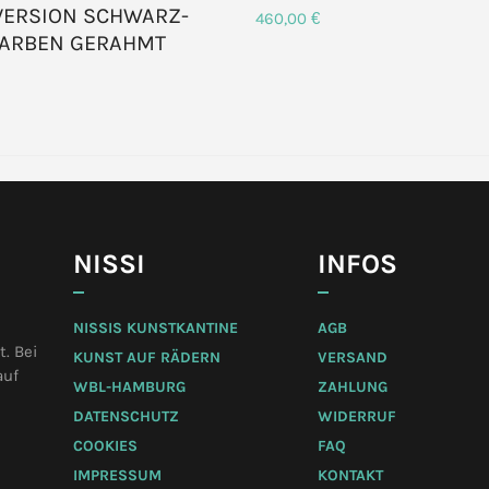
 VERSION SCHWARZ-
460,00
€
FARBEN GERAHMT
NISSI
INFOS
NISSIS KUNSTKANTINE
AGB
. Bei
KUNST AUF RÄDERN
VERSAND
auf
WBL-HAMBURG
ZAHLUNG
DATENSCHUTZ
WIDERRUF
COOKIES
FAQ
IMPRESSUM
KONTAKT