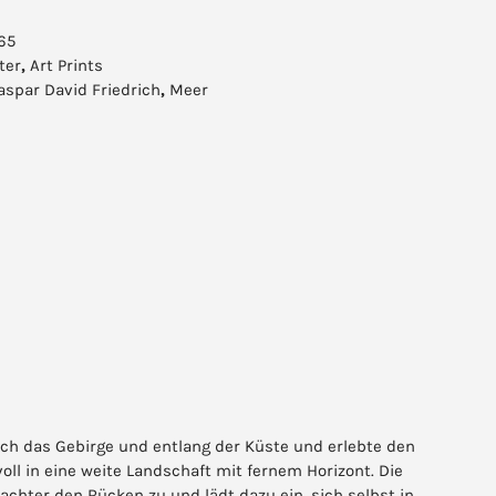
65
ter
,
Art Prints
aspar David Friedrich
,
Meer
rch das Gebirge und entlang der Küste und erlebte den
l in eine weite Landschaft mit fernem Horizont. Die
hter den Rücken zu und lädt dazu ein, sich selbst in