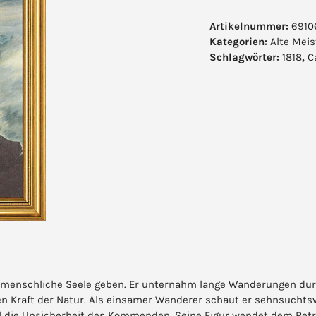
Friedrich:
Bild
Artikelnummer:
6910
"Der
Kategorien:
Alte Meis
Wanderer
Schlagwörter:
1818
,
C
über
dem
Nebelmeer"
(1818),
gerahmt
Menge
die menschliche Seele geben. Er unternahm lange Wanderungen du
 Kraft der Natur. Als einsamer Wanderer schaut er sehnsuchtsvol
l die Unsicherheit des Kommenden. Seine Figur wendet dem Betrac