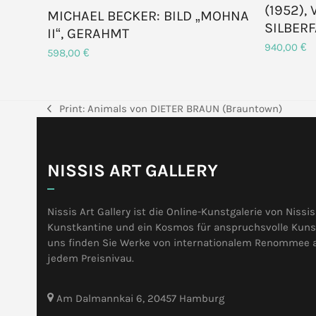
(1952),
MICHAEL BECKER: BILD „MOHNA
SILBER
II“, GERAHMT
940,00
€
598,00
€
Print: Animals von DIETER BRAUN (Brauntown)
vorheriger
Beitrag:
NISSIS ART GALLERY
Nissis Art Gallery ist die Online-Kunstgalerie von Nissis
Kunstkantine und ein Kosmos für anspruchsvolle Kunst
uns finden Sie Werke von internationalem Renommee 
jedem Preisnivau.
Am Dalmannkai 6, 20457 Hamburg