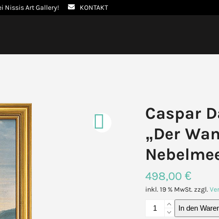
ei Nissis Art Gallery!
KONTAKT
Caspar Da
„Der Wan
Nebelmee
498,00
€
inkl. 19 % MwSt.
zzgl.
Ve
Caspar
In den Ware
David