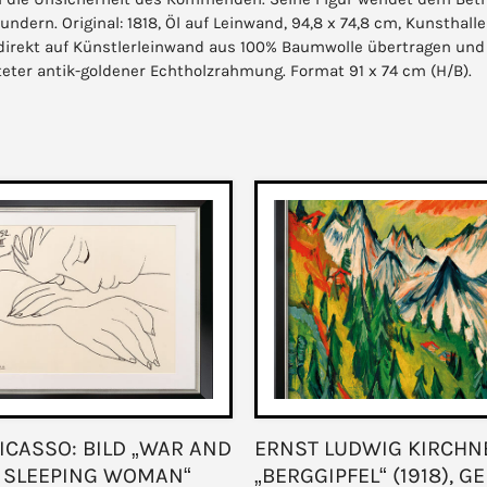
dern. Original: 1818, Öl auf Leinwand, 94,8 x 74,8 cm, Kunsthall
n direkt auf Künstlerleinwand aus 100% Baumwolle übertragen und 
teter antik-goldener Echtholzrahmung. Format 91 x 74 cm (H/B).
ICASSO: BILD „WAR AND
ERNST LUDWIG KIRCHNE
– SLEEPING WOMAN“
„BERGGIPFEL“ (1918), 