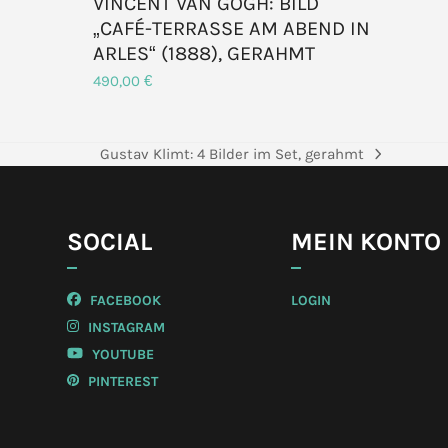
VINCENT VAN GOGH: BILD
„CAFÉ-TERRASSE AM ABEND IN
ARLES“ (1888), GERAHMT
490,00
€
Gustav Klimt: 4 Bilder im Set, gerahmt
Nächster
Beitrag:
SOCIAL
MEIN KONTO
FACEBOOK
LOGIN
INSTAGRAM
YOUTUBE
PINTEREST