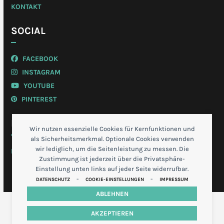
KONTAKT
SOCIAL
FACEBOOK
INSTAGRAM
YOUTUBE
PINTEREST
MEIN KONTO
Wir nutzen essenzielle Cookies für Kernfunktionen und
als Sicherheitsmerkmal. Optionale Cookies verwenden
wir lediglich, um die Seitenleistung zu messen. Die
LOGIN
Zustimmung ist jederzeit über die Privatsphäre-
Einstellung unten links auf jeder Seite widerrufbar.
-
-
DATENSCHUTZ
COOKIE-EINSTELLUNGEN
IMPRESSUM
ABLEHNEN
AKZEPTIEREN