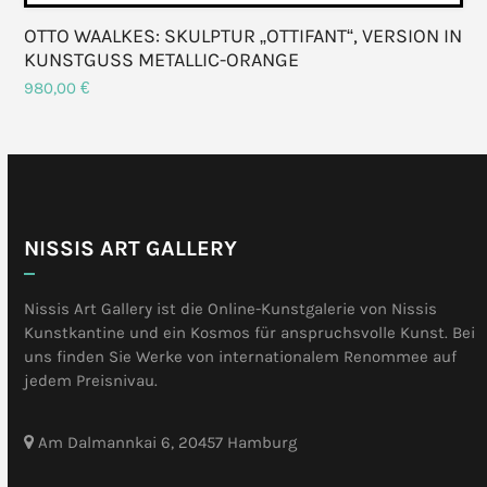
OTTO WAALKES: SKULPTUR „OTTIFANT“, VERSION IN
KUNSTGUSS METALLIC-ORANGE
980,00
€
NISSIS ART GALLERY
Nissis Art Gallery ist die Online-Kunstgalerie von Nissis
Kunstkantine und ein Kosmos für anspruchsvolle Kunst. Bei
uns finden Sie Werke von internationalem Renommee auf
jedem Preisnivau.
Am Dalmannkai 6, 20457 Hamburg