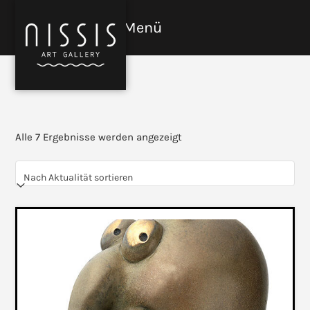
Skip
to
Menü
Open
Close
content
mobile
mobile
menu
menu
Nach
Alle 7 Ergebnisse werden angezeigt
Aktualität
sortiert