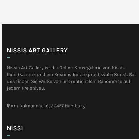
NISSIS ART GALLERY
Nissis Art Gallery ist die Online-Kunstgalerie von Nissis
Kunstkantine und ein Kosmos für anspruchsvolle Kunst. Bei
uns finden Sie Werke von internationalem Renommee auf
jedem Preisnivau.
Am Dalmannkai 6, 20457 Hamburg
NISSI