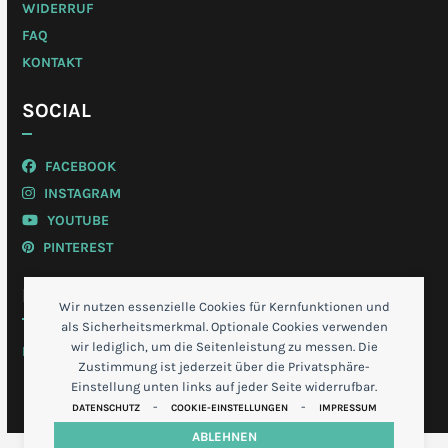
WIDERRUF
FAQ
KONTAKT
SOCIAL
FACEBOOK
INSTAGRAM
YOUTUBE
PINTEREST
MEIN KONTO
Wir nutzen essenzielle Cookies für Kernfunktionen und
als Sicherheitsmerkmal. Optionale Cookies verwenden
wir lediglich, um die Seitenleistung zu messen. Die
LOGIN
Zustimmung ist jederzeit über die Privatsphäre-
Einstellung unten links auf jeder Seite widerrufbar.
-
-
DATENSCHUTZ
COOKIE-EINSTELLUNGEN
IMPRESSUM
ABLEHNEN