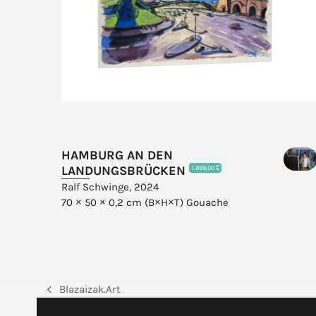
HAMBURG AN DEN
LANDUNGSBRÜCKEN
1.999,00 €
Ralf Schwinge, 2024
70 × 50 × 0,2 cm (B×H×T)
Gouache
Blazaizak.Art
vorheriger
Beitrag: