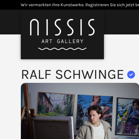
Skip
Wir vermarkten Ihre Kunstwerke.
Registrieren Sie sich jetzt b
to
content
Menü
Open
Close
mobile
mobile
menu
menu
RALF SCHWINGE