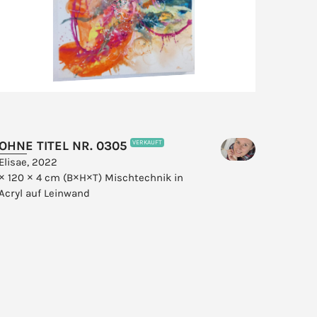
OHNE TITEL NR. 0305
VERKAUFT
Elisae, 2022
× 120 × 4 cm (B×H×T)
Mischtechnik in
Acryl auf Leinwand