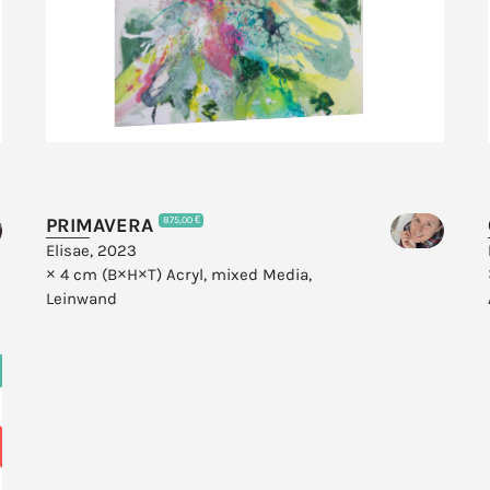
PRIMAVERA
875,00 €
Elisae, 2023
× 4 cm (B×H×T)
Acryl, mixed Media,
Leinwand