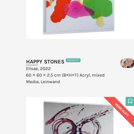
HAPPY STONES
VERKAUFT
Elisae, 2022
60 × 60 × 2.5 cm (B×H×T)
Acryl, mixed
Media, Leinwand
VERKAUFT
F