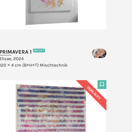
PRIMAVERA 1
985,00 €
Elisae, 2024
120 × 4 cm (B×H×T)
Mischtechnik
VERKAUFT
F