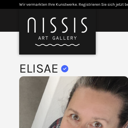
Skip
Wir vermarkten Ihre Kunstwerke.
Registrieren Sie sich jetzt b
to
content
Menü
Open
Close
mobile
mobile
menu
menu
ELISAE