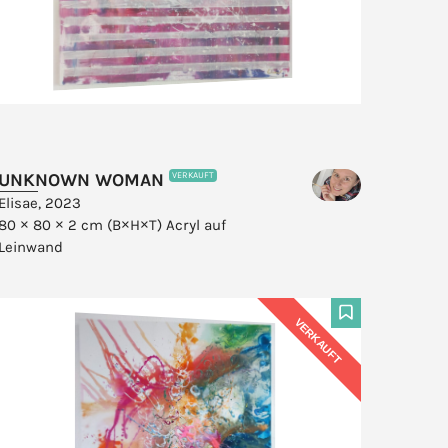
UNKNOWN WOMAN
VERKAUFT
Elisae, 2023
80 × 80 × 2 cm (B×H×T)
Acryl auf
Leinwand
VERKAUFT
F