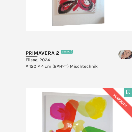
PRIMAVERA 2
985,00 €
Elisae, 2024
× 120 × 4 cm (B×H×T)
Mischtechnik
VERKAUFT
F