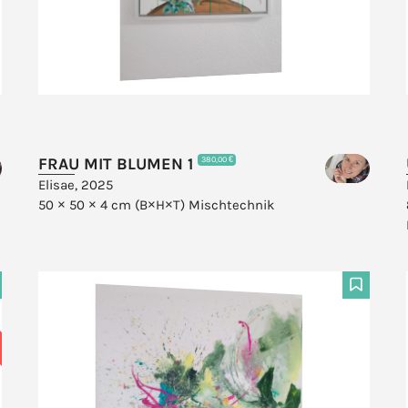
FRAU MIT BLUMEN 1
380,00 €
Elisae, 2025
50 × 50 × 4 cm (B×H×T)
Mischtechnik
F