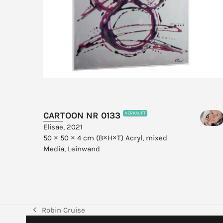
CARTOON NR 0133
VERKAUFT
Elisae, 2021
50 × 50 × 4 cm (B×H×T)
Acryl, mixed
Media, Leinwand
Robin Cruise
vorheriger