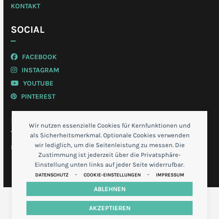
KONTAKT
SOCIAL
FACEBOOK
INSTAGRAM
YOUTUBE
PINTEREST
MEIN KONTO
Wir nutzen essenzielle Cookies für Kernfunktionen und
als Sicherheitsmerkmal. Optionale Cookies verwenden
wir lediglich, um die Seitenleistung zu messen. Die
LOGIN
Zustimmung ist jederzeit über die Privatsphäre-
Einstellung unten links auf jeder Seite widerrufbar.
-
-
DATENSCHUTZ
COOKIE-EINSTELLUNGEN
IMPRESSUM
ABLEHNEN
AKZEPTIEREN