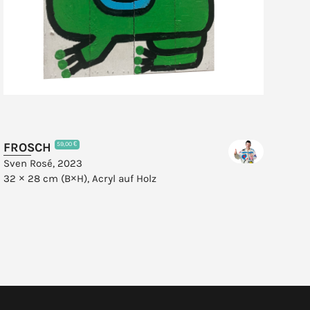
FROSCH
EL
59,00 €
Sven Rosé, 2023
Sve
32 × 28 cm (B×H),
Acryl auf Holz
80 
Jut