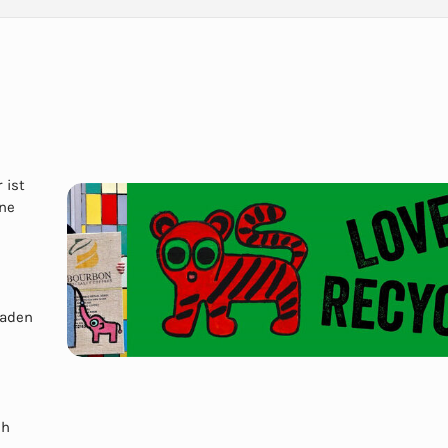
 ist
ine
Laden
ch