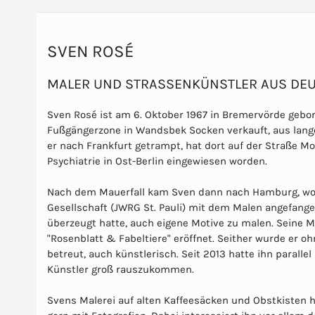
SVEN ROSÉ
MALER UND STRASSENKÜNSTLER AUS DEU
Sven Rosé ist am 6. Oktober 1967 in Bremervörde gebor
Fußgängerzone in Wandsbek Socken verkauft, aus lange
er nach Frankfurt getrampt, hat dort auf der Straße M
Psychiatrie in Ost-Berlin eingewiesen worden.
Nach dem Mauerfall kam Sven dann nach Hamburg, wo i
Gesellschaft (JWRG St. Pauli) mit dem Malen angefangen
überzeugt hatte, auch eigene Motive zu malen. Seine 
"Rosenblatt & Fabeltiere" eröffnet. Seither wurde er o
betreut, auch künstlerisch. Seit 2013 hatte ihn paralle
Künstler groß rauszukommen.
Svens Malerei auf alten Kaffeesäcken und Obstkisten 