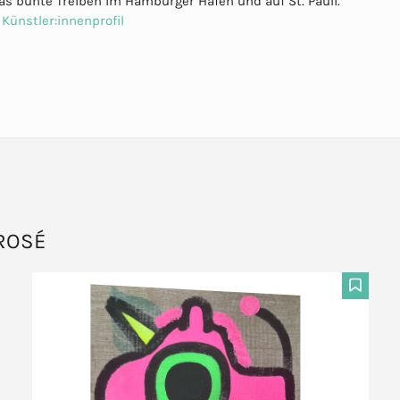
 das bunte Treiben im Hamburger Hafen und auf St. Pauli.
Künstler:innenprofil
ROSÉ
F