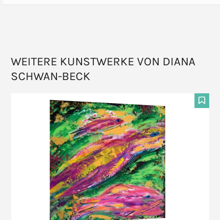
WEITERE KUNSTWERKE VON DIANA
SCHWAN-BECK
Use
the
F
left
and
right
arrow
keys
to
access
the
carousel
navigation