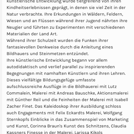
künstlerische Entwicklung wurde tiefgreifend von ihren
Kindheitserlebnissen geprägt, in denen sie viel Zeit in der
Natur verbrachte. Ihre Erkundungen in Wäldern, Feldern,
Wiesen und an Flüssen während ihrer Jugend nährten ihre
Neugier und führten zu Experimenten mit verschiedenen
Materialien der Land Art.
Während ihrer Schulzeit wurden die Funken ihrer
fantasievollen Denkweise durch die Anleitung eines
Bildhauers und Steinmetzen entzündet.
Ihre künstlerische Entwicklung begann vor allem
autodidaktisch und verlief parallel zu inspirierenden
Begegnungen mit namhaften Künstlern und ihren Lehren.
Dieses vielfältige Bildungsgefüge umfasste
aufschlussreiche Ausflüge in die Bildhauerei mit Lutz
Commalein, Malerei mit Andreas Bauschke, Aktionsmalerei
mit Günther Reil und die Feinheiten der Malerei mit Isabell
Zacher Finet. Das Kaleidoskop ihrer Ausbildung schloss
auch Engagements mit Felix Eckardts Malerei, Wolfgang
Sternkopfs Einblicke in das Zusammenspiel von Marketing
und Kunst, Corinna Braun's Kunst des Schnitzens, Claudia
Kassners Finesse in der Malerei, Larissa Kikols