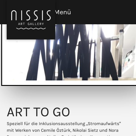
Skip
to
Menü
Open
Close
content
mobile
mobile
menu
menu
ART TO GO
Speziell für die Inklusionsausstellung „Stromaufwärts“
mit Werken von Cemile Öztürk, Nikolai Sietz und Nora