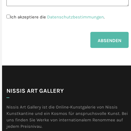
Ich akzeptiere die
Datenschutzbestimmungen
.
ABSENDEN
NISSIS ART GALLERY
Nissis Art Gallery ist die Online-Kunstgalerie von Nissis
Kunstkantine und ein Kosmos für anspruchsvolle Kunst. Bei
uns finden Sie Werke von internationalem Renommee auf
jedem Preisnivau.