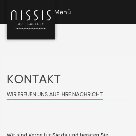
Skip
to
Menü
Open
Close
content
mobile
mobile
menu
menu
KONTAKT
WIR FREUEN UNS AUF IHRE NACHRICHT
Wir sind gerne für Sie da und beraten Sie