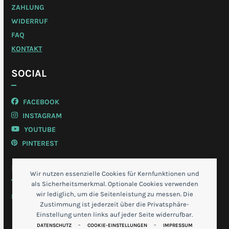
ZAHLUNG
WIDERRUF
FAQ
KONTAKT
SOCIAL
FACEBOOK
INSTAGRAM
YOUTUBE
PINTEREST
MEIN KONTO
Wir nutzen essenzielle Cookies für Kernfunktionen und
als Sicherheitsmerkmal. Optionale Cookies verwenden
wir lediglich, um die Seitenleistung zu messen. Die
LOGIN
Zustimmung ist jederzeit über die Privatsphäre-
Einstellung unten links auf jeder Seite widerrufbar.
-
-
DATENSCHUTZ
COOKIE-EINSTELLUNGEN
IMPRESSUM